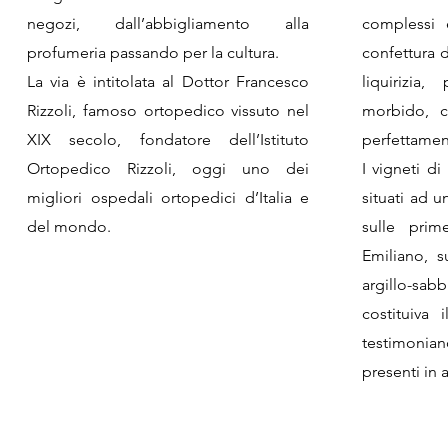
negozi, dall’abbigliamento alla
complessi 
profumeria passando per la cultura.
confettura d
La via è intitolata al Dottor Francesco
liquirizia,
Rizzoli, famoso ortopedico vissuto nel
morbido, c
XIX secolo, fondatore dell’Istituto
perfettamen
Ortopedico Rizzoli, oggi uno dei
I vigneti d
migliori ospedali ortopedici d’Italia e
situati ad u
del mondo.
sulle prim
Emiliano, 
argillo-sa
costituiva
testimonia
presenti in