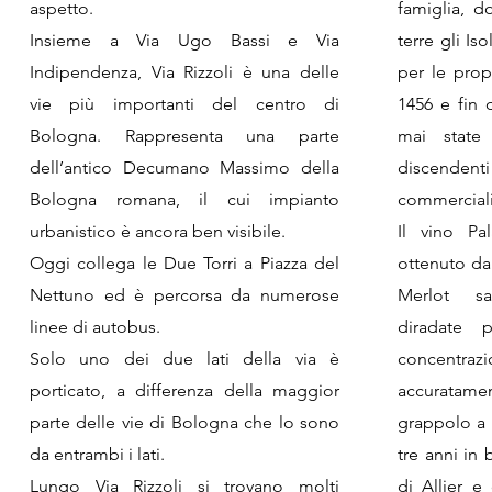
aspetto.
famiglia, 
Insieme a Via Ugo Bassi e Via
terre gli Is
Indipendenza, Via Rizzoli è una delle
per le prop
vie più importanti del centro di
1456 e fin 
Bologna. Rappresenta una parte
mai state 
dell’antico Decumano Massimo della
discende
Bologna romana, il cui impianto
commerciali
urbanistico è ancora ben visibile.
Il vino Pa
Oggi collega le Due Torri a Piazza del
ottenuto d
Nettuno ed è percorsa da numerose
Merlot s
linee di autobus.
diradate p
Solo uno dei due lati della via è
concentraz
porticato, a differenza della maggior
accuratame
parte delle vie di Bologna che lo sono
grappolo a 
da entrambi i lati.
tre anni in 
Lungo Via Rizzoli si trovano molti
di Allier e