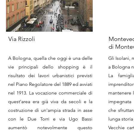
Via Rizzoli
Montevecc
di Monte
A Bologna, quella che oggi è una delle
Gli Isolani, 
vie principali dello shopping è il
a Bologna n
risultato dei lavori urbanistici previsti
La famigl
nel Piano Regolatore del 1889 ed avviati
imprendit
nel 1913. La vocazione commerciale di
mantenere l
quest'area era già viva da secoli e la
impegnata i
costruzione di un'ampia strada in asse
che sfrutta
con le Due Torri e via Ugo Bassi
lunga storia
aumentò notevolmente questo
Vecchie cart